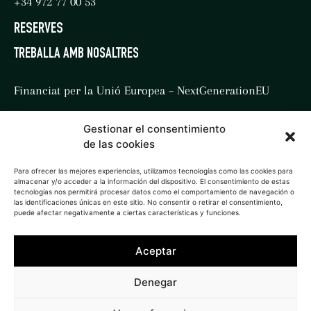
+34 972 77 00 53
RESERVES
TREBALLA AMB NOSALTRES
Financiat per la Unió Europea – NextGenerationEU
Gestionar el consentimiento
de las cookies
Para ofrecer las mejores experiencias, utilizamos tecnologías como las cookies para
almacenar y/o acceder a la información del dispositivo. El consentimiento de estas
tecnologías nos permitirá procesar datos como el comportamiento de navegación o
Website by
LaSecreta
las identificaciones únicas en este sitio. No consentir o retirar el consentimiento,
puede afectar negativamente a ciertas características y funciones.
Aceptar
Denegar